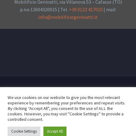
Mobilificio Geninatti, via Villanova 53 – Cafasse (TO)
p.iva 12604320015 | Tel.
+39 0123 417010
| mail:
info@mobilificiogeninatti.it
We use cookies on our website to give you the most relevant
experience by remembering your preferences and repeat visits.
By clicking “Accept All”, you consent to the use of ALL the
cookies. However, you may visit "Cookie Settings" to provide a
controlled consent.
2024 © - Tutti i diritti riservati
Cookie Settings
Accept All